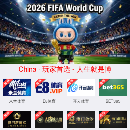
+0086-13505342319
Sharon.hao@bodystorm.cn
Share to
首页