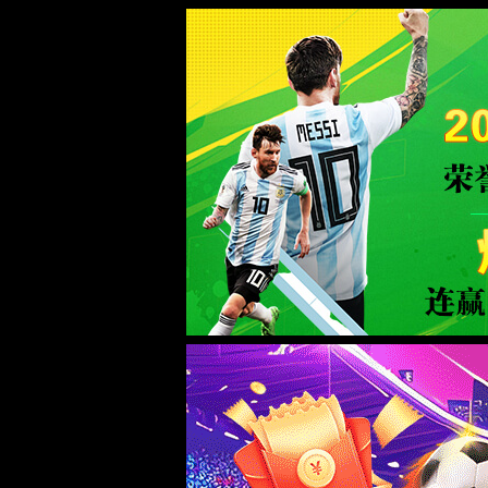
+0086-13505342319
Sharon.hao@bodystorm.cn
Share to
首页