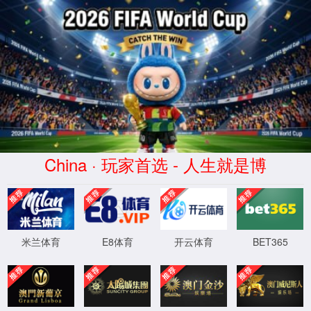
+0086-13505342319
Sharon.hao@bodystorm.cn
Share to
首页